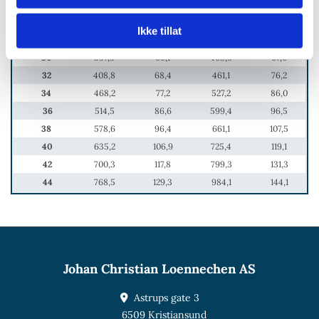
24
224,8
38,5
254,7
42,9
26
271,5
45,1
307,2
50,3
Ikke tillat
28
317,4
52,4
351,7
58,4
30
357,3
60,1
403,8
67,0
32
408,8
68,4
461,1
76,2
34
468,2
77,2
527,2
86,0
36
514,5
86,6
599,4
96,5
38
578,6
96,4
661,1
107,5
40
635,2
106,9
725,4
119,1
42
700,3
117,8
799,3
131,3
44
768,5
129,3
984,1
144,1
Johan Christian Loennechen AS
Astrups gate 3

6509 Kristiansund